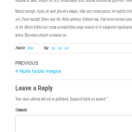
aliquam sit amet, feugiat eu, orci. Pellentesque arcu. Nullam faucibus mi quis velit. Pel
Mauris suscipit, ligula sit amet pharetra semper, nibh ante cursus purus, vel sagittis ve
orci. Fusce suscipit libero eget elit. Nulla pulvinar eleifend sem. Cum sociis natoque p
et aut officiis debitis aut rerum necessitatibus saepe eveniet ut et voluptates repudiand
metus. Maecenas aliquet accumsan leo.
Posted in
News
Tags
tag1
tag2
tag3
PREVIOUS
Nulla turpis magna
Leave a Reply
Your email address will not be published.
Required fields are marked
*
Comment