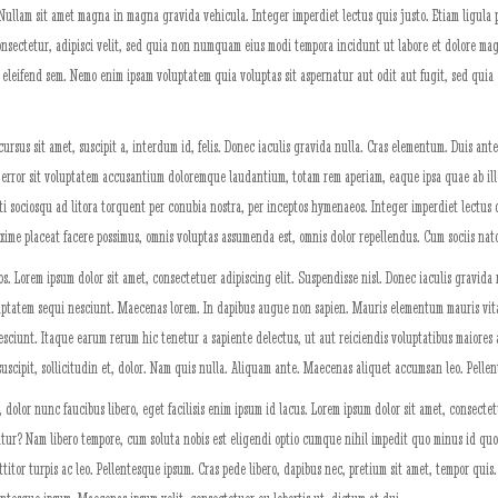
 Nullam sit amet magna in magna gravida vehicula. Integer imperdiet lectus quis justo. Etiam ligula p
nsectetur, adipisci velit, sed quia non numquam eius modi tempora incidunt ut labore et dolore mag
r eleifend sem. Nemo enim ipsam voluptatem quia voluptas sit aspernatur aut odit aut fugit, sed qui
ursus sit amet, suscipit a, interdum id, felis. Donec iaculis gravida nulla. Cras elementum. Duis ante
us error sit voluptatem accusantium doloremque laudantium, totam rem aperiam, eaque ipsa quae ab illo
citi sociosqu ad litora torquent per conubia nostra, per inceptos hymenaeos. Integer imperdiet lectus
ime placeat facere possimus, omnis voluptas assumenda est, omnis dolor repellendus. Cum sociis nat
os. Lorem ipsum dolor sit amet, consectetuer adipiscing elit. Suspendisse nisl. Donec iaculis gravida
luptatem sequi nesciunt. Maecenas lorem. In dapibus augue non sapien. Mauris elementum mauris vita
ciunt. Itaque earum rerum hic tenetur a sapiente delectus, ut aut reiciendis voluptatibus maiores a
scipit, sollicitudin et, dolor. Nam quis nulla. Aliquam ante. Maecenas aliquet accumsan leo. Pellen
 dolor nunc faucibus libero, eget facilisis enim ipsum id lacus. Lorem ipsum dolor sit amet, consect
uatur? Nam libero tempore, cum soluta nobis est eligendi optio cumque nihil impedit quo minus id qu
itor turpis ac leo. Pellentesque ipsum. Cras pede libero, dapibus nec, pretium sit amet, tempor quis