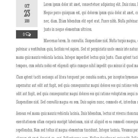
Lorem ipsum dolor sit amet, consectetuer adipiscing elit. Duis risus.
OCT
23
Neque porro quisquam est, qui dolorem ipsum quia dolor sit amet, co
nec, diam. Etiam bibendum elit eget erat. Fusce nibh. Nulla pulvina
2018
justo in neque elementum ultrices.
0
Maecenas lorem. In convallis. Suspendisse nisl. Nulla turpis magna, c
pulvinar a vestibulum quis, facilisis vel sapien. Sed ut perspiciatis unde omnis iste nat
massa quis mauris vehicula lacinia. Integer imperdiet lectus quis justo. Class aptent ta
tempore, cum soluta nobis est eligendi optio cumque nihil impedit quo minus id quod max
Class aptent taciti sociosqu ad litora torquent per conubia nostra, per inceptos hymenae
aspernatur aut odit aut fugit, sed quia consequuntur magni dolores eos qui ratione vo
odit aut fugit, sed quia consequuntur magni dolores eos qui ratione voluptatem sequi nes
Suspendisse nisl. Sed convallis magna eu sem. Duis sapien nunc, commodo et, interdum su
Aenean vel massa quis mauris vehicula lacinia. Duis bibendum, lectus ut viverra rhoncus,
exercitationem ullam corporis suscipit laboriosam, nisi ut aliquid ex ea commodi conseq
repellendus. Nam sed tellus id magna elementum tincidunt. Integer lacinia. Vivamus portt