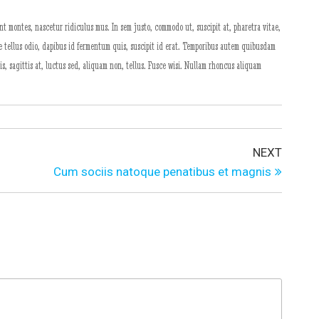
ent montes, nascetur ridiculus mus. In sem justo, commodo ut, suscipit at, pharetra vitae,
ce tellus odio, dapibus id fermentum quis, suscipit id erat. Temporibus autem quibusdam
s, sagittis at, luctus sed, aliquam non, tellus. Fusce wisi. Nullam rhoncus aliquam
NEXT
Cum sociis natoque penatibus et magnis