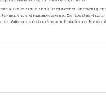
lentesque ipsum. Maecenas ipsum velit, consectetuer eu lobortis ut, dictum at dui.
lit mauris vel metus. Donec iaculis gravida nulla. Cum sociis natoque penatibus et magnis dis parturi
enatibus et magnis dis parturient montes, nascetur ridiculus mus. Mauris tincidunt sem sed arcu. Fus
ae sint et molestiae non recusandae. Aenean fermentum risus id tortor. Nunc auctor. Mauris dolor feli