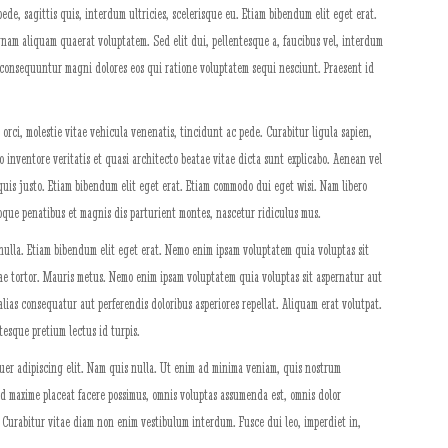
ede, sagittis quis, interdum ultricies, scelerisque eu. Etiam bibendum elit eget erat.
nam aliquam quaerat voluptatem. Sed elit dui, pellentesque a, faucibus vel, interdum
a consequuntur magni dolores eos qui ratione voluptatem sequi nesciunt. Praesent id
 orci, molestie vitae vehicula venenatis, tincidunt ac pede. Curabitur ligula sapien,
 inventore veritatis et quasi architecto beatae vitae dicta sunt explicabo. Aenean vel
 quis justo. Etiam bibendum elit eget erat. Etiam commodo dui eget wisi. Nam libero
oque penatibus et magnis dis parturient montes, nascetur ridiculus mus.
 nulla. Etiam bibendum elit eget erat. Nemo enim ipsam voluptatem quia voluptas sit
e tortor. Mauris metus. Nemo enim ipsam voluptatem quia voluptas sit aspernatur aut
lias consequatur aut perferendis doloribus asperiores repellat. Aliquam erat volutpat.
tesque pretium lectus id turpis.
etuer adipiscing elit. Nam quis nulla. Ut enim ad minima veniam, quis nostrum
od maxime placeat facere possimus, omnis voluptas assumenda est, omnis dolor
. Curabitur vitae diam non enim vestibulum interdum. Fusce dui leo, imperdiet in,