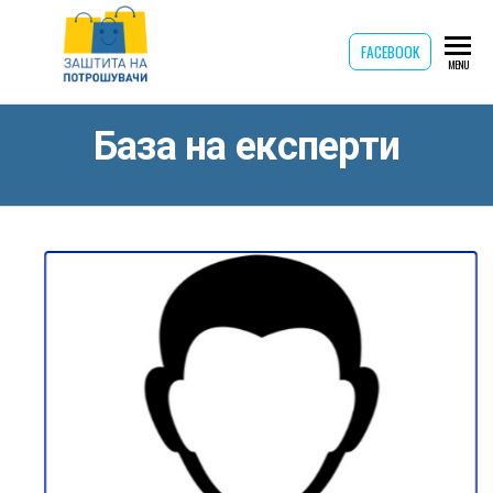
Заштита на
FACEBOOK
Zashtita na
MENU
potroshuvachi
потрошувачите
База на експерти
АЛЕКСАНДАР САМАРЏИЕВ
Новинар